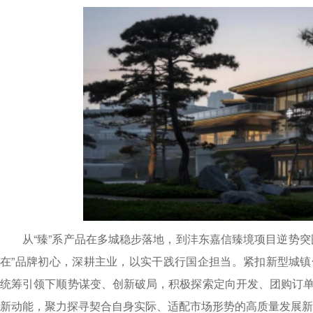
从“臻”系产品在多城稳步落地，到沣东嘉信臻境项目逆势
在”品牌初心，深耕主业，以实干践行国企担当。紧扣新型城
统筹引领下顺势谋变、创新破局，积极探索定向开发、团购订
新动能，聚力探寻契合自身实际、适配市场形势的高质量发展新