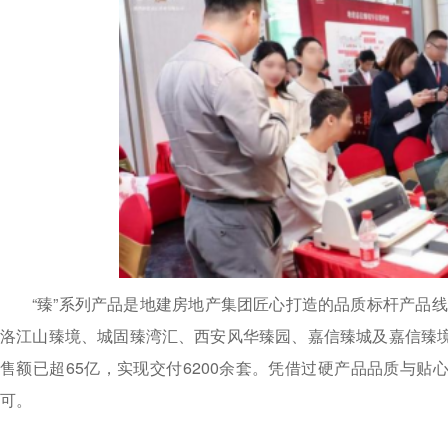
“臻”系列产品是地建房地产集团匠心打造的品质标杆产品
洛江山臻境、城固臻湾汇、西安风华臻园、嘉信臻城及嘉信臻境
售额已超65亿，实现交付6200余套。凭借过硬产品品质与贴
可。