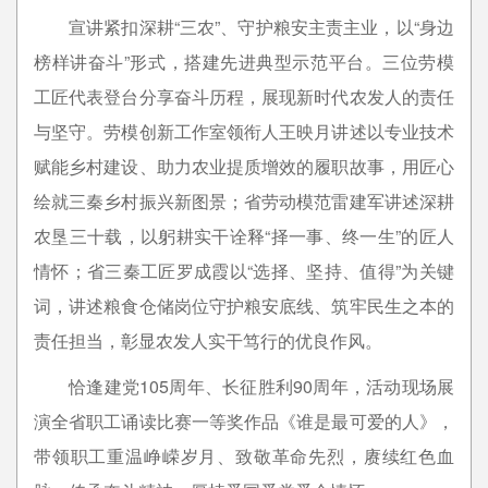
宣讲紧扣深耕“三农”、守护粮安主责主业，以“身边
榜样讲奋斗”形式，搭建先进典型示范平台。三位劳模
工匠代表登台分享奋斗历程，展现新时代农发人的责任
与坚守。劳模创新工作室领衔人王映月讲述以专业技术
赋能乡村建设、助力农业提质增效的履职故事，用匠心
绘就三秦乡村振兴新图景；省劳动模范雷建军讲述深耕
农垦三十载，以躬耕实干诠释“择一事、终一生”的匠人
情怀；省三秦工匠罗成霞以“选择、坚持、值得”为关键
词，讲述粮食仓储岗位守护粮安底线、筑牢民生之本的
责任担当，彰显农发人实干笃行的优良作风。
恰逢建党105周年、长征胜利90周年，活动现场展
演全省职工诵读比赛一等奖作品《谁是最可爱的人》，
带领职工重温峥嵘岁月、致敬革命先烈，赓续红色血