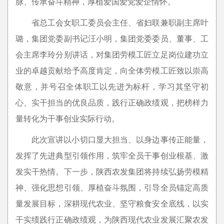
脉、传承奋斗精神，厚植爱国爱党爱企情怀。
省总工会女职工委员会主任、省妇联兼职副主席叶
璐，集团党委副书记汪小明，集团党委委员、董事、工
会主席李玲分别讲话，对集团劳模工匠立足岗位建功立
业的卓越贡献给予高度肯定，向全体劳模工匠致以崇高
敬意，并号召全体职工以先进为标杆，学习其坚守初
心、实干担当的优良品质，践行正确政绩观，把榜样力
量转化为干事创业实际行动。
此次宣讲以小切口显大担当、以身边事传正能量，
发挥了先进典型引领作用，筑牢全员干事创业根基、激
发实干热情。下一步，陕西农发集团将持续弘扬劳模精
神、强化思想引领、厚植奋斗氛围，引导全员锚定高质
量发展目标，深耕现代农业、坚守粮食安全底线，以实
干实绩践行正确政绩观，为陕西现代农业发展汇聚农发