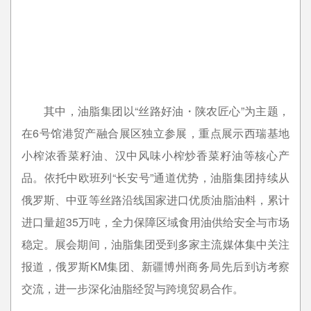
其中，油脂集团以“丝路好油・陕农匠心”为主题，
在6号馆港贸产融合展区独立参展，重点展示西瑞基地
小榨浓香菜籽油、汉中风味小榨炒香菜籽油等核心产
品。依托中欧班列“长安号”通道优势，油脂集团持续从
俄罗斯、中亚等丝路沿线国家进口优质油脂油料，累计
进口量超35万吨，全力保障区域食用油供给安全与市场
稳定。展会期间，油脂集团受到多家主流媒体集中关注
报道，俄罗斯KM集团、新疆博州商务局先后到访考察
交流，进一步深化油脂经贸与跨境贸易合作。