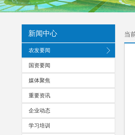
当
新闻中心
农发要闻
国资要闻
媒体聚焦
重要资讯
企业动态
学习培训