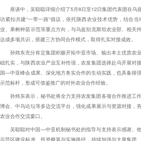
座谈中，吴聪聪详细介绍了5月8日至12日集团代表团在
访紧扣共建“一带一路”倡议，依托陕西农业技术优势，结合
业、果树种苗示范等重点方向，与乌兹别克斯坦农业部、相关
达成多项共识，搭建三方协同合作模式，取得扎实对接成效。
孙炜东充分肯定集团积极开拓中亚市场、输出本土优质农
础扎实，与陕西农业产业互补性强，农发集团选择赴乌开展对
国—中亚峰会成果、深化地方务实合作的生动实践，也具备很
示范标杆，形成可借鉴推广的对外农业合作经验。
孙炜东表示，秘书处将全力支持农发集团各项合作推进工
博会、中乌论坛等多边交流平台，强化成果展示与资源对接，
农业合作交流窗口。
吴聪聪对中国—中亚机制秘书处的指导与支持表示感谢。
示范区建设标准、投资概算与实施路径，持续加强与大唐集团